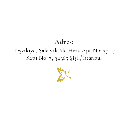
Adres:
Teşvikiye, Şakayık Sk. Hera Apt No: 57 İç
Kapı No: 3, 34365 Şişli/İstanbul
Telefon / WhatsApp
+90 539 555 66 55