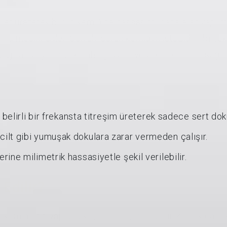
imler üreterek burun kemiğine hassas müdahaleler yapılma
görmesini önler. Cerrah, burun kemiğini istediği gibi şek
oji, ameliyatın çok daha güvenli ve etkili olmasını sağla
 belirli bir frekansta titreşim üreterek sadece sert doku
ilt gibi yumuşak dokulara zarar vermeden çalışır.
ine milimetrik hassasiyetle şekil verilebilir.
Edilir?
n kemiğinde yapılacak işlemler için idealdir. Kemik eğrilik