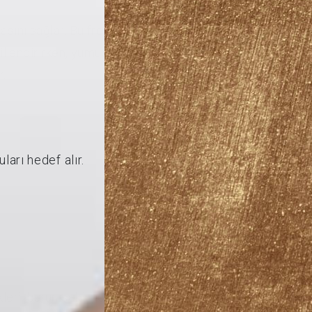
sını sağlar. Bu frekanslar, sadece
illendirirken, yumuşak dokular ve kıkırdak
r.
ları hedef alır.
leri, burun şekil bozuklukları ve estetik