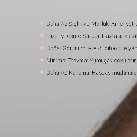
avantajları:
Daha Az Şişlik ve Morluk: Ameliyat 
Hızlı İyileşme Süreci: Hastalar klas
Doğal Görünüm: Piezo cihazı ile ya
Minimal Travma: Yumuşak dokuların k
Daha Az Kanama: Hassas müdahaleler
Kimler Piezo Ultrasonik 
Piezo ultrasonik rinoplasti, burun estet
düzeltme yapılması gereken hastalar için
alamamış kişiler de bu yöntemi tercih ede