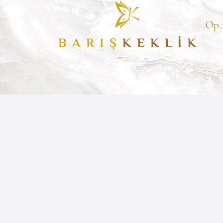
Op.
Op. Dr. Barış Keklik
Estetik C
Hakkımda
Göğüs Estetiğ
Videolar
Meme Büyütme
Blog
Meme Dikleşt
İletişim
Meme Küçültm
Keller Funnel
Jinekomasti A