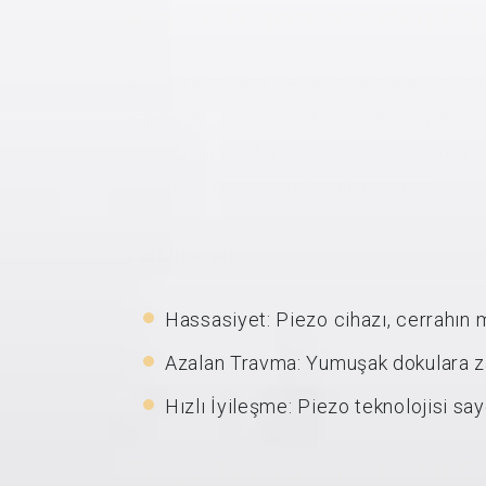
Klasik Rinoplastiden Far
Klasik rinoplasti, cerrahın kemikleri manu
ameliyat sonrası şişlik, morluk ve iyileşme
kemikleri hedef alır ve yumuşak dokulara z
daha hızlı bir seçenek haline getirir.
Farklılıkları:
Hassasiyet: Piezo cihazı, cerrahın m
Azalan Travma: Yumuşak dokulara zar
Hızlı İyileşme: Piezo teknolojisi sa
Piezo Teknolojisi Nasıl Ça