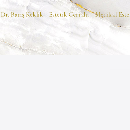
 Dr. Barış Keklik
Estetik Cerrahi
Medikal Este
errahi
Medikal Estetik
i
Dolgu Uygulamaları
 Ameliyatı
Burun Dolgusu
irme Ameliyatı
Dudak Dolgusu
e Ameliyatı
Çene Dolgusu
Göz Altı Işık Dolgusu
meliyatı
Botoks Uygulamaları