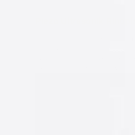
Piezo Ultrasonik Rinopl
Piezo ultrasonik rinoplasti, burun estetiğ
olarak, piezo teknolojisi sayesinde burun 
müdahale edilmesine olanak tanır. Ameliy
teknoloji kullanılır. Böylece, ameliyat son