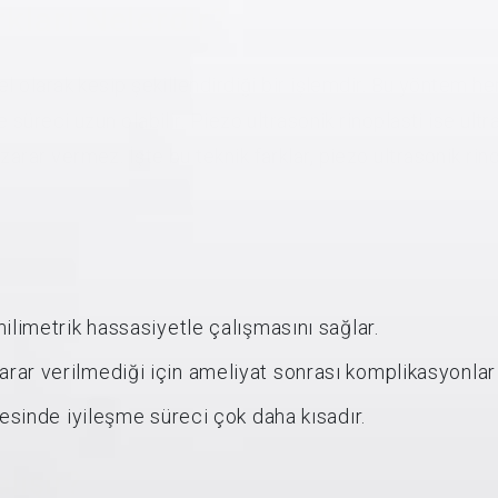
kları Nelerdir?
el olarak kesip şekillendirdiği bir işlemdir. Bu yöntem her
 süreci uzun olabilir. Piezo ultrasonik rinoplasti ise ult
arar vermez. İşte bu teknik farklar, piezo ultrasonik rin
ilimetrik hassasiyetle çalışmasını sağlar.
ar verilmediği için ameliyat sonrası komplikasyonlar 
yesinde iyileşme süreci çok daha kısadır.
lışır?