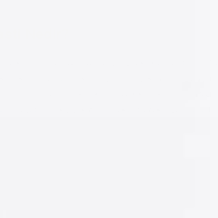
asti Nedir?
inde kullanılan en yeni ve gelişmiş tekniklerden biridir. 
kemiklerine ultrasonik titreşimlerle şekil verilir. Bu yen
at sırasında yumuşak dokulara ve kıkırdaklara zarar ve
rası oluşabilecek şişlik ve morluklar büyük ölçüde azalır.