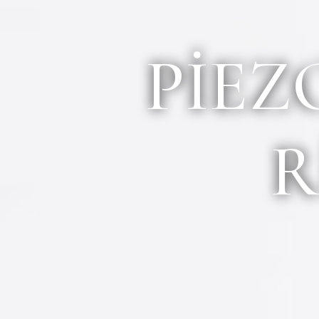
Burun Estetiği
Burun Estetiği
PIEZ
Revizyon Buru
Piezo Ultraso
Yüz Estetiği
Yüz Germe Am
R
Gıdı Liposuct
Göz Kapağı A
Kepçe Kulak 
Estetik Alın 
kaldırma )
Vücut Estetiği
Karın Germe 
Liposuction A