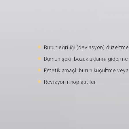
kaygılar taşıyan hastalar için mükemmel
olmayan kişiler için revizyon ameliyatların
Başlıca kullanım alanları:
Burun eğriliği (deviasyon) düzeltme
Burnun şekil bozukluklarını giderme
Estetik amaçlı burun küçültme vey
Revizyon rinoplastiler
Piezo Ultrasonik Rinoplas
Piezo ultrasonik rinoplastinin birçok avan
teknolojisinin sunduğu hassasiyet, cerrahl