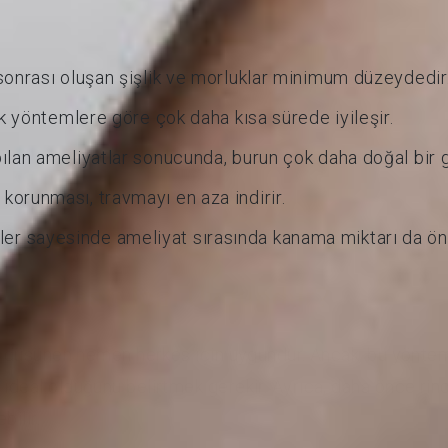
sonrası oluşan şişlik ve morluklar minimum düzeydedir
ik yöntemlere göre çok daha kısa sürede iyileşir.
pılan ameliyatlar sonucunda, burun çok daha doğal bir
orunması, travmayı en aza indirir.
 sayesinde ameliyat sırasında kanama miktarı da öne
Rinoplasti İçin Uygundur?
iği düşünen hemen herkes için uygundur. Ancak, bu yöntem
 ideal olduğunu belirtmek gerekir. Ayrıca, daha önce rin
bilir.