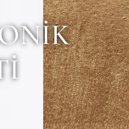
SONIK
u
TI