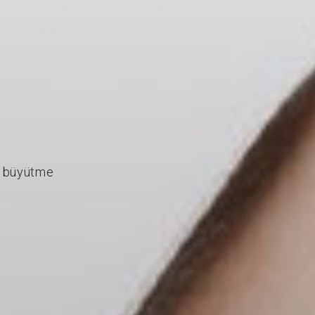
 bir çözümdür. Ayrıca, daha önce rinoplasti ameliyatı 
da da tercih edilir.
a büyütme
tinin Avantajları
tajı vardır. Bunların başında daha az travma, hızlı iyileş
arın daha kontrollü çalışmasını sağlarken, hasta konforun