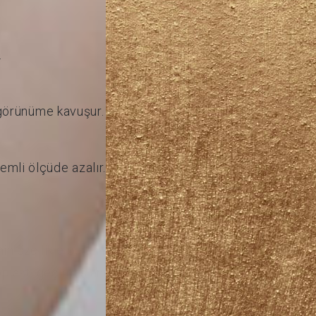
.
 görünüme kavuşur.
mli ölçüde azalır.
in özellikle burun kemik yapısında
oplasti geçirmiş ancak istediği sonucu