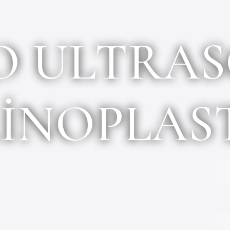
Botoks
Masseter Botoks
O ULTRA
n Estetiği
Migren Botoksu
nik Rinoplasti
Koltuk Altı Terleme Botoks
Ameliyatsız Estetik
eliyatı
Frozen Face
INOPLAS
ion Ameliyatı
Mezoterapi
meliyatı
Morpheus 8
Ameliyatı
ve Şakak Germe ( kaş
Ameliyatı
meliyatı