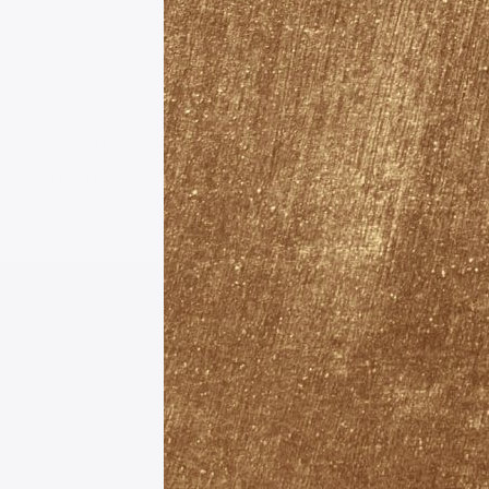
Geleneksel rinoplasti yöntemlerinden farklı
ilikçi yöntem, burun yapısına daha hassas
rmeden, sadece kemiği hedef alan bir