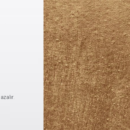
 ne kadar yaygın olarak kullanılsa da,
rasonik titreşimlerle çalışarak sadece
oplastiyi daha az travmatik ve iyileşmesi
azalır.