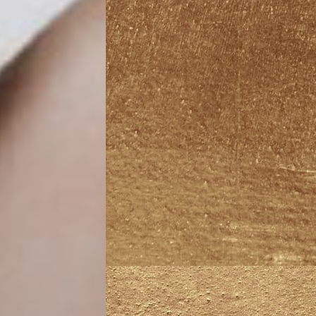
geçirmiş ancak sonuçlarından memnun
me ve doğal sonuçlar gelir. Piezo
u da artırır. İşte bu yöntemin diğer